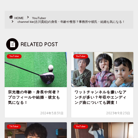
HOME
YouTuber
channel kie(古川貴絵)の身長・年齢や整形？事務所や彼氏・結婚も気になる！
RELATED POST
YouTuber
YouTuber
宗光徹の年齢・身長や何者？
ワットチャンネルを嫌いなア
プロフィールや結婚・彼女も
ンチが多い？年収やエンディ
気になる！
ング曲についても調査！
2024年5月31日
2023年9月23日
TikToker
YouTuber