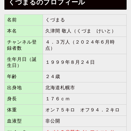
くづまるのプロフィール
名前
くづまる
本名
久津間 敬人（くづま けいと）
チャンネル登
４．３万人（２０２４年６月時
録者数
点）
生年月日（誕
１９９９年８月２４日
生日）
年齢
２４歳
出身地
北海道札幌市
身長
１７６ｃｍ
体重
オン７５キロ オフ９４．２キロ
血液型
非公開