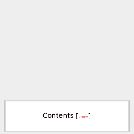
Contents
[
]
show