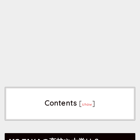
Contents
[
]
show