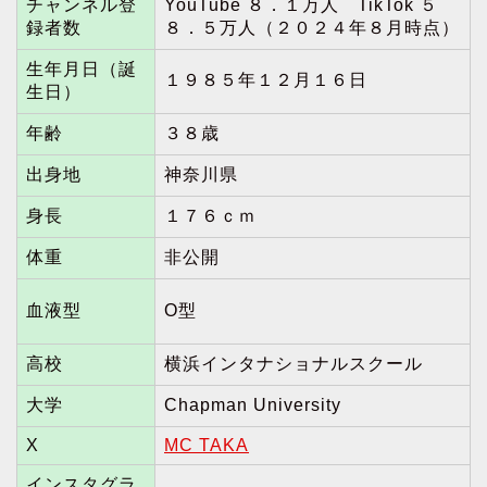
チャンネル登
YouTube ８．１万人 TikTok ５
録者数
８．５万人（２０２４年８月時点）
生年月日（誕
１９８５年１２月１６日
生日）
年齢
３８歳
出身地
神奈川県
身長
１７６ｃｍ
体重
非公開
血液型
O型
高校
横浜インタナショナルスクール
大学
Chapman University
X
MC TAKA
インスタグラ