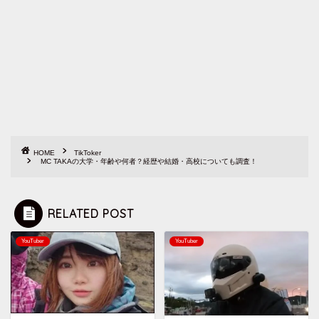
HOME
TikToker
MC TAKAの大学・年齢や何者？経歴や結婚・高校についても調査！
RELATED POST
YouTuber
YouTuber