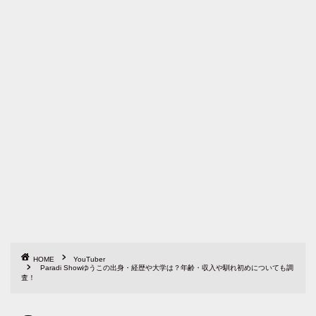
HOME
YouTuber
Paradi Showゆうこの出身・経歴や大学は？年齢・収入や馴れ初めについても調
査！