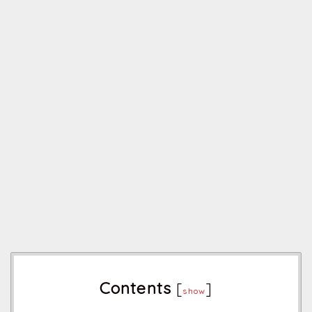
Contents
[
]
show