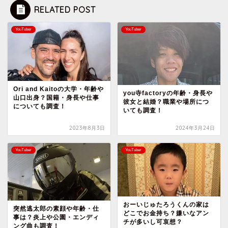
RELATED POST
YouTuber
YouTuber
Ori and Kaitoの大学・年齢や
you寺factoryの年齢・身長や
山口出身？国籍・身長や仕事
彼女と結婚？職業や場所につ
についても調査！
いても調査！
2023年8月3日
2024年3月24日
YouTuber
YouTuber
おーいじゅたろうくんの家は
突然逃太郎の素顔や年齢・仕
どこでお金持ち？嫌いなアン
事は？炎上や公園・エンディ
チが多いし可哀想？
ング曲も調査！