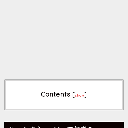
Contents
[
]
show