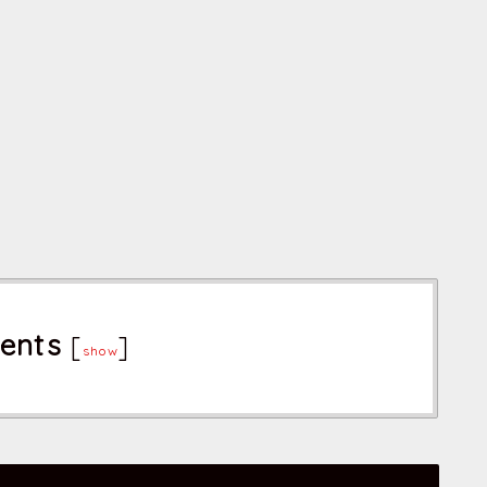
ents
[
]
show