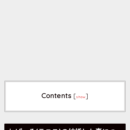
Contents
[
]
show