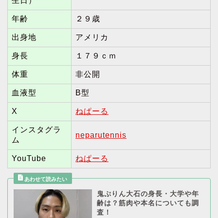
生日）
年齢
２９歳
出身地
アメリカ
身長
１７９ｃｍ
体重
非公開
血液型
B型
X
ねぱーる
インスタグラ
neparutennis
ム
YouTube
ねぱーる
鬼ぷりん大石の身長・大学や年
齢は？筋肉や本名についても調
査！