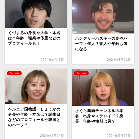
くづまるの身長や大学・本名
は？年齢・職業や体重などの
ハングリーハスキーの妻やハ
プロフィールも！
ーフ・何人？収入や年齢も気
になる！
2024年6月13日
2024年8月26日
YouTuber
YouTuber
ヘルニア国物語・しょうかの
さくら筋肉チャンネルの本
身長や年齢・本名は？誕生日
名・出身やステロイド？身
などのプロフィールや韓国と
長・年齢や性別は男？
のハーフ？
2024年5月24日
2024年3月22日