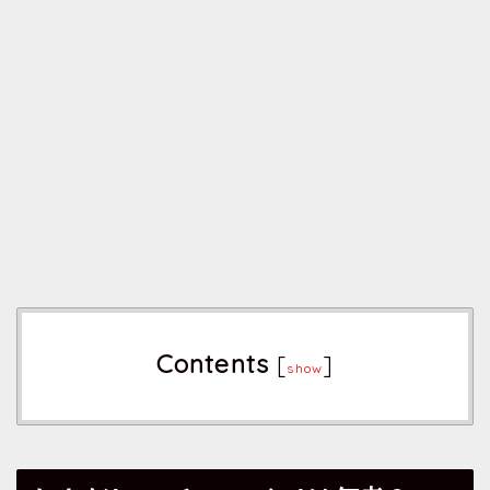
Contents
[
]
show