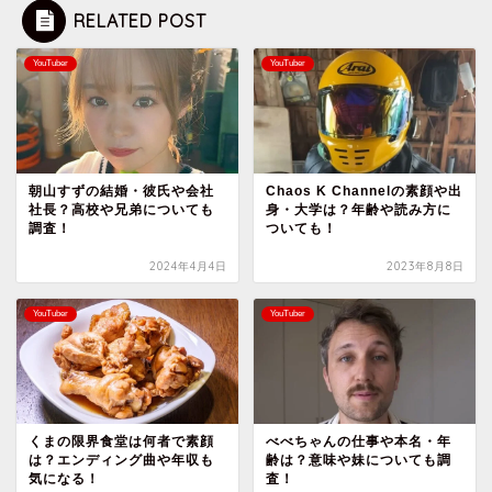
RELATED POST
YouTuber
YouTuber
朝山すずの結婚・彼氏や会社
Chaos K Channelの素顔や出
社長？高校や兄弟についても
身・大学は？年齢や読み方に
調査！
ついても！
2024年4月4日
2023年8月8日
YouTuber
YouTuber
くまの限界食堂は何者で素顔
べべちゃんの仕事や本名・年
は？エンディング曲や年収も
齢は？意味や妹についても調
気になる！
査！