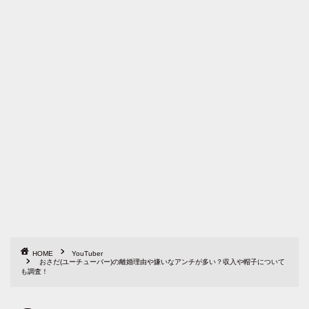
HOME
YouTuber
おさだ(ユーチューバー)の離婚理由や嫌いなアンチが多い？収入や帽子について
も調査！