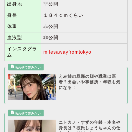
出身地
非公開
身長
１８４ｃｍくらい
体重
非公開
血液型
非公開
インスタグラ
milesawayfromtokyo
ム
えみ姉の旦那の顔や職業は医
者？出会いや事務所・年収も気
になる！
ニトカノ・すずの年齢・本名や
身長は？彼氏しょうちゃんの仕