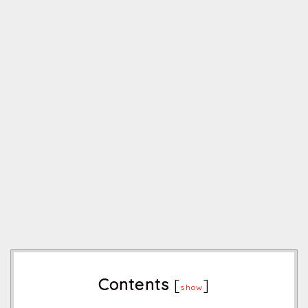
Contents
[
]
show