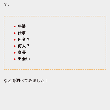
て、
年齢
仕事
何者？
何人？
身長
出会い
などを調べてみました！