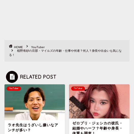
HOME
YouTuber
植野有砂の旦那・マイルズの年齢・仕事や何者？何人？身長や出会いも気にな
る！
RELATED POST
YouTuber
TikToker
ゼロプリ・ジェシカの彼氏・
ラオ先生はうざいし嫌いなア
結婚やハーフ？年齢や身長・
ンチが多い？
体重も調査！