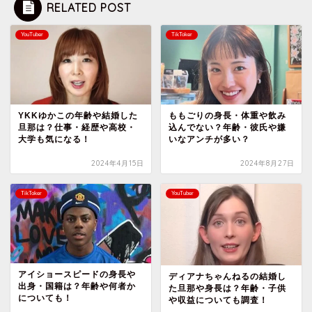
RELATED POST
YouTuber
TikToker
YKKゆかこの年齢や結婚した
ももごりの身長・体重や飲み
旦那は？仕事・経歴や高校・
込んでない？年齢・彼氏や嫌
大学も気になる！
いなアンチが多い？
2024年4月15日
2024年8月27日
TikToker
YouTuber
アイショースピードの身長や
ディアナちゃんねるの結婚し
出身・国籍は？年齢や何者か
た旦那や身長は？年齢・子供
についても！
や収益についても調査！