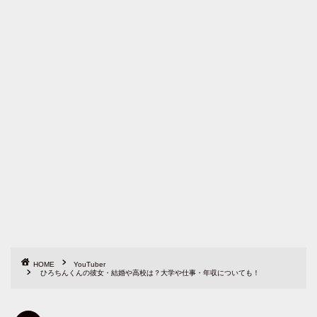
HOME
YouTuber
ひろちんくんの彼女・結婚や高校は？大学や仕事・年収についても！